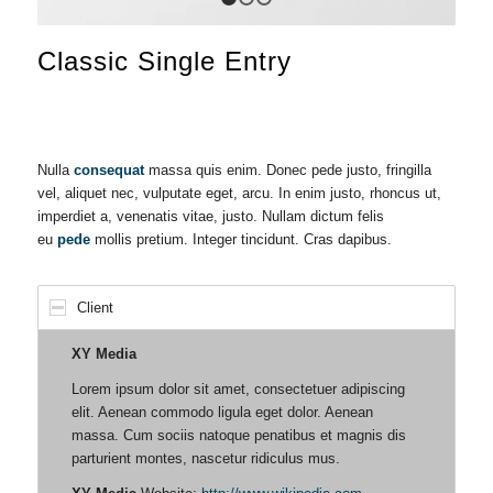
1
2
3
Classic Single Entry
Nulla
consequat
massa quis enim. Donec pede justo, fringilla
vel, aliquet nec, vulputate eget, arcu. In enim justo, rhoncus ut,
imperdiet a, venenatis vitae, justo. Nullam dictum felis
eu
pede
mollis pretium. Integer tincidunt. Cras dapibus.
Client
XY Media
Lorem ipsum dolor sit amet, consectetuer adipiscing
elit. Aenean commodo ligula eget dolor. Aenean
massa. Cum sociis natoque penatibus et magnis dis
parturient montes, nascetur ridiculus mus.