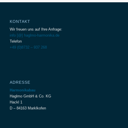
KONTAKT
Wir freuen uns auf Ihre Anfrage:
info [@] haglmo-harmonika.de
Telefon
+49 (0)8732 – 937 268
ADRESSE
Harmonikabau
Haglmo GmbH & Co. KG
Hackl 1
D – 84163 Marklkofen