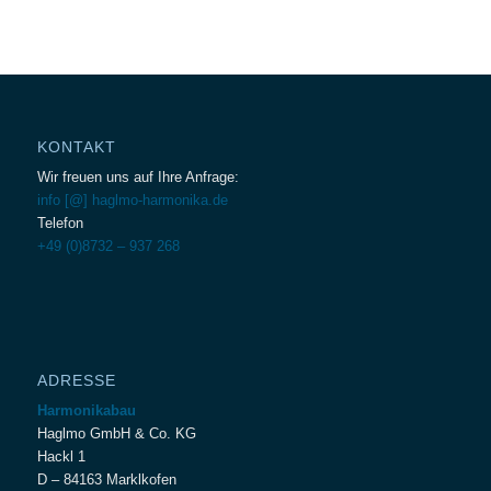
KONTAKT
Wir freuen uns auf Ihre Anfrage:
info [@] haglmo-harmonika.de
Telefon
+49 (0)8732 – 937 268
ADRESSE
Harmonikabau
Haglmo GmbH & Co. KG
Hackl 1
D – 84163 Marklkofen