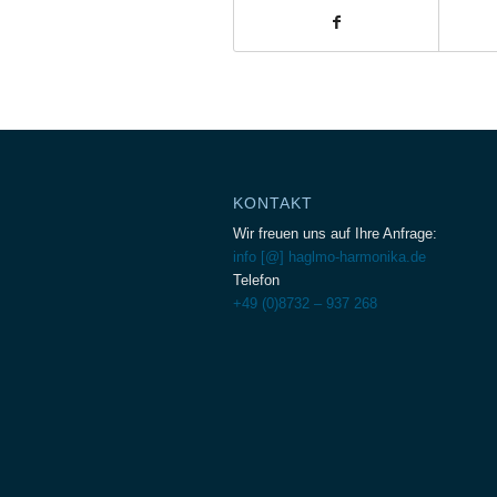
KONTAKT
Wir freuen uns auf Ihre Anfrage:
info [@] haglmo-harmonika.de
Telefon
+49 (0)8732 – 937 268