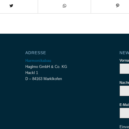
ADRESSE
NEW
Harmonikabau
Vorn
Haglmo GmbH & Co. KG
Hackl 1
D – 84163 Marklkofen
Nach
E-Mai
Einve