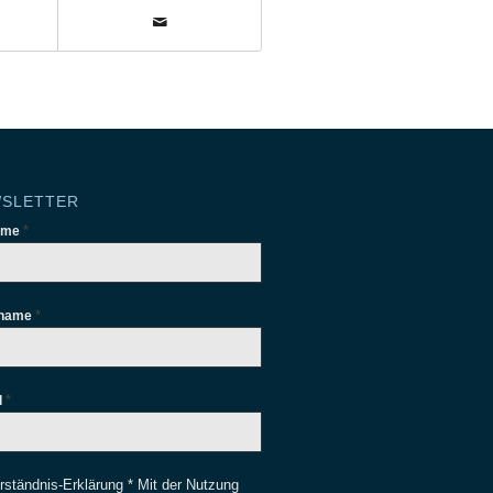
SLETTER
*
ame
*
name
*
l
rständnis-Erklärung * Mit der Nutzung