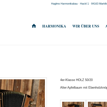
Haglmo Harmonikabau · Hackl 1 · 84163 Mark
HARMONIKA
WIR ÜBER UNS
4er-Klasse HOLZ 50/20
Alter Apfelbaum mit Ebenholzknö