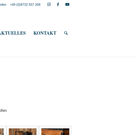
lkofen
+49 (0)8732 937 268
AKTUELLES
KONTAKT
pfen