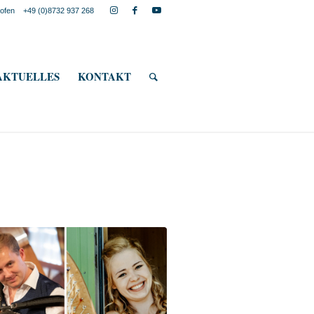
lkofen
+49 (0)8732 937 268
AKTUELLES
KONTAKT