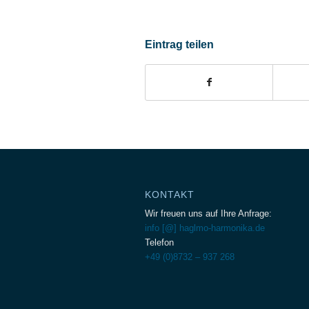
Eintrag teilen
KONTAKT
Wir freuen uns auf Ihre Anfrage:
info [@] haglmo-harmonika.de
Telefon
+49 (0)8732 – 937 268