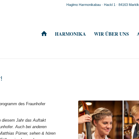
Haglmo Harmonikabau · Hackl 1 · 84163 Mark
HARMONIKA
WIR ÜBER UNS
!
programm des Fraunhofer
n diesem Jahr das Auftakt
unhofer. Auch bei anderen
Matthias Pürner, sehen & hören