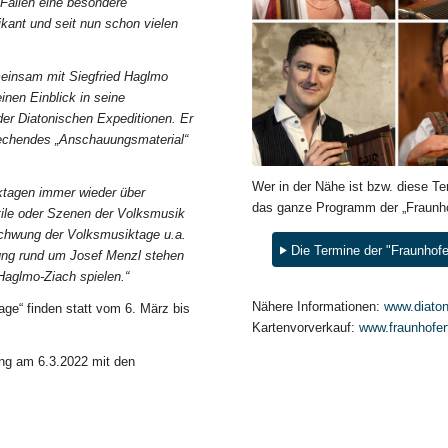
 Fällen eine besondere
kant und seit nun schon vielen
meinsam mit Siegfried Haglmo
inen Einblick in seine
er Diatonischen Expeditionen. Er
prechendes „Anschauungsmaterial“
Wer in der Nähe ist bzw. diese T
iktagen immer wieder über
das ganze Programm der „Fraunhof
ile oder Szenen der Volksmusik
Schwung der Volksmusiktage u.a.
Die Termine der "Fraunhof
dung rund um Josef Menzl stehen
Haglmo-Ziach spielen.“
Nähere Informationen:
www.diaton
ge“ finden statt vom 6. März bis
Kartenvorverkauf:
www.fraunhofer
ung am 6.3.2022 mit den