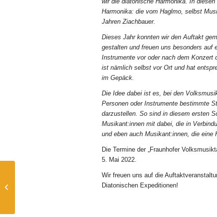
wir die diatonische Harmonika. In diesen
Harmonika: die vom Haglmo, selbst Musi
Jahren Ziachbauer.
Dieses Jahr konnten wir den Auftakt ge
gestalten und freuen uns besonders auf e
Instrumente vor oder nach dem Konzert d
ist nämlich selbst vor Ort und hat ents
im Gepäck.
Die Idee dabei ist es, bei den Volksmus
Personen oder Instrumente bestimmte St
darzustellen. So sind in diesem ersten 
Musikant:innen mit dabei, die in Verbin
und eben auch Musikant:innen, die eine 
Die Termine der „Fraunhofer Volksmusikta
5. Mai 2022.
Wir freuen uns auf die Auftaktveranstalt
Bilder vom 2.
Diatonischen Expeditionen!
Harmonikaseminar
„Weiberleit“ 2022