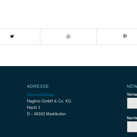
ADRESSE
NEW
Harmonikabau
Vorn
Haglmo GmbH & Co. KG
Hackl 1
D – 84163 Marklkofen
Nach