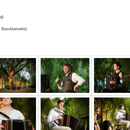
g)
 Bassklarinette)