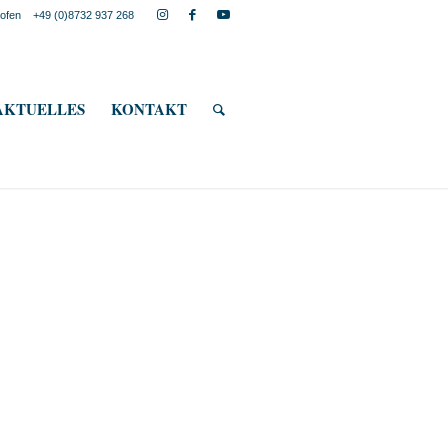
lkofen
+49 (0)8732 937 268
AKTUELLES
KONTAKT