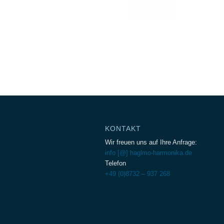
KONTAKT
Wir freuen uns auf Ihre Anfrage:
info [@] haglmo-harmonika.de
Telefon
+49 (0)8732 – 937 268