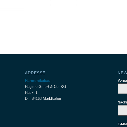
ADRESSE
NEW
Harmonikabau
Vorn
Haglmo GmbH & Co. KG
Hackl 1
D – 84163 Marklkofen
Nach
E-Mai