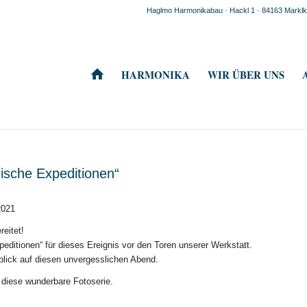
Haglmo Harmonikabau · Hackl 1 · 84163 Mark
HARMONIKA
WIR ÜBER UNS
nische Expeditionen“
2021
reitet!
editionen“ für dieses Ereignis vor den Toren unserer Werkstatt.
blick auf diesen unvergesslichen Abend.
 diese wunderbare Fotoserie.