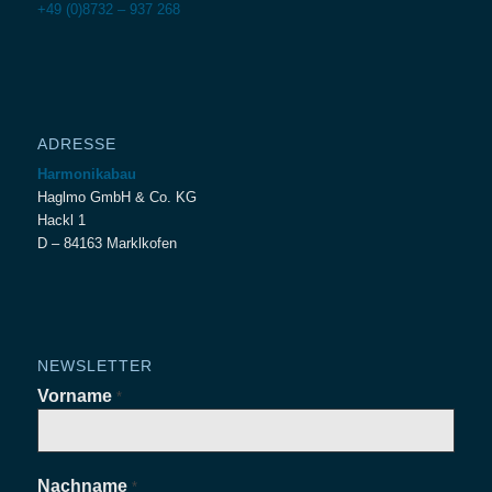
+49 (0)8732 – 937 268
ADRESSE
Harmonikabau
Haglmo GmbH & Co. KG
Hackl 1
D – 84163 Marklkofen
NEWSLETTER
Vorname
*
Nachname
*