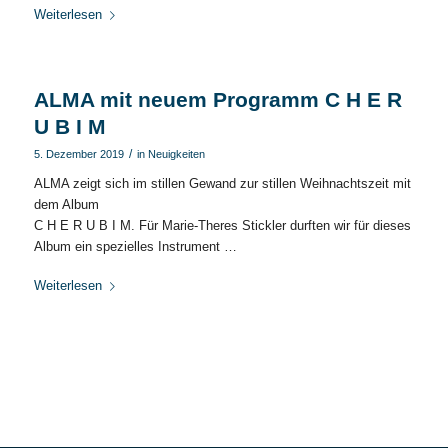
Weiterlesen
ALMA mit neuem Programm C H E R
U B I M
/
5. Dezember 2019
in
Neuigkeiten
ALMA zeigt sich im stillen Gewand zur stillen Weihnachtszeit mit
dem Album
C H E R U B I M. Für Marie-Theres Stickler durften wir für dieses
Album ein spezielles Instrument …
Weiterlesen